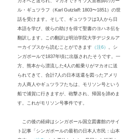
カオへと送られ、マカオでドイツ人宣教師のカー
ル・ギュツラフ（Karl Gutzlaff: 1803〜1851）の世
話を受けます。そして、ギュツラフは3人から日
本語を学び、彼らの助けを得て聖書のヨハネ伝を
翻訳します。この翻訳は明治学院大学デジタルア
ーカイブスから読むことができます
（注6）
。シ
ンガポールで1837年頃に出版されたそうです。一
方、熊本から漂流した4人の船乗りがマカオに送
られてきて、合計7人の日本送還を図ったアメリ
カ人商人やギュツラフたちは、モリソン号という
船で浦賀に行きますが、砲撃され、帰国を諦めま
す。これがモリソン号事件です。
この後の経緯はシンガポール国立図書館のサイ
ト記事「シンガポールの最初の日本人市民：山本