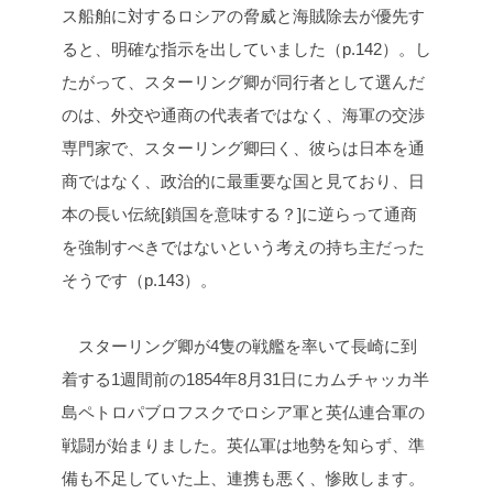
ス船舶に対するロシアの脅威と海賊除去が優先す
ると、明確な指示を出していました（p.142）。し
たがって、スターリング卿が同行者として選んだ
のは、外交や通商の代表者ではなく、海軍の交渉
専門家で、スターリング卿曰く、彼らは日本を通
商ではなく、政治的に最重要な国と見ており、日
本の長い伝統[鎖国を意味する？]に逆らって通商
を強制すべきではないという考えの持ち主だった
そうです（p.143）。
スターリング卿が4隻の戦艦を率いて長崎に到
着する1週間前の1854年8月31日にカムチャッカ半
島ペトロパブロフスクでロシア軍と英仏連合軍の
戦闘が始まりました。英仏軍は地勢を知らず、準
備も不足していた上、連携も悪く、惨敗します。