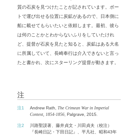
質の石炭を見つけたことが記されています。ボー
トで運び出せる位置に炭鉱があるので、日本側に
船に載せてもらいたいと依頼します。最初、彼ら
は何のことかとわからないふりをしていたけれ
ど、提督が石炭を見たと知ると、炭鉱はある大名
に所属していて、長崎奉行は介入できないと言っ
たと書かれ、次にスターリング提督が動きます。
注
注
注
1
Andrew Rath,
The Crimean War in Imperial
, Palgrave, 2015.
Context, 1854-1856
注
2
川路聖謨著、藤井貞文・川田貞夫（校注）
『長崎日記・下田日記』、平凡社、昭和43年