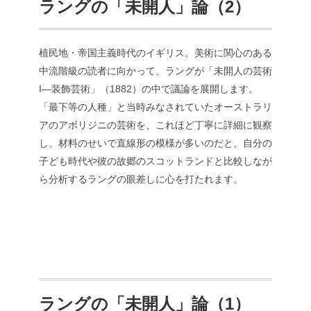
ラングの「未開人」論（2）
植民地・帝国主義時代のイギリス。美術に関心のある
中流階級の読者に向かって、ラングが「未開人の芸術
I—装飾芸術」（1882）の中で議論を展開します。
「最下等の人種」と当時みなされていたオーストラリ
アのアボリジニの芸術を、これほど丁寧に詳細に観察
し、材料のせいで直線形の模様が多いのだと、自分の
子ども時代や彼の故郷のスコットランドと比較しなが
ら分析するラングの眼差しに心を打たれます。
ラングの「未開人」論（1）