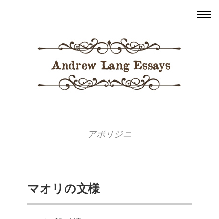
アボリジニ
マオリの文様