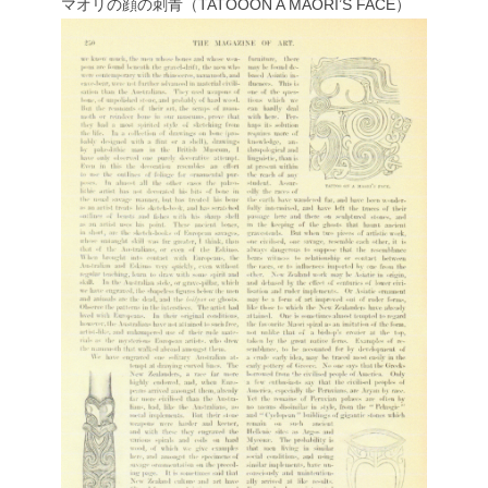
マオリの顔の刺青（TATOOON A MAORI’S FACE）