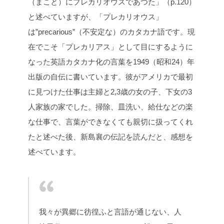
（まこと）にプレカリオウスであつた」（p.120）
と述べていますが、「プレカリオウス」
は”precarious”（不安定な）のカタカナ語です。現
在でこそ「プレカリアス」として目にするように
なった英語カタカナ化の言葉を1949（昭和24）年
出版の自伝に書いています。彼がアメリカで最初
に見つけた仕事は主婦と2,3歳の女の子、下女の3
人家族の家でした。掃除、皿洗い、給仕などの楽
な仕事で、言葉ができなくても親切に扱ってくれ
たと述べた後、新島襄の伝記を読んだと、感想を
述べています。
我々が異郷に彷徨ふと言語が通じない、人