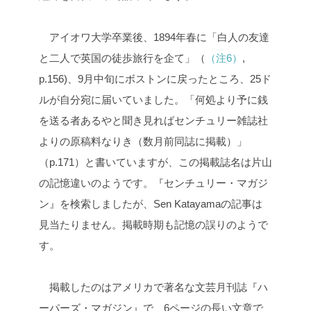
アイオワ大学卒業後、1894年春に「白人の友達
と二人で英国の徒歩旅行を企て」（
（注6）
,
p.156)、9月中旬にボストンに戻ったところ、25ド
ルが自分宛に届いていました。「何処より予に銭
を送る者あるやと聞き見ればセンチュリー雑誌社
よりの原稿料なりき（数月前同誌に掲載）」
（p.171）と書いていますが、この掲載誌名は片山
の記憶違いのようです。『センチュリー・マガジ
ン』を検索しましたが、Sen Katayamaの記事は
見当たりません。掲載時期も記憶の誤りのようで
す。
掲載したのはアメリカで著名な文芸月刊誌『ハ
ーパーズ・マガジン』で、6ページの長い文章で