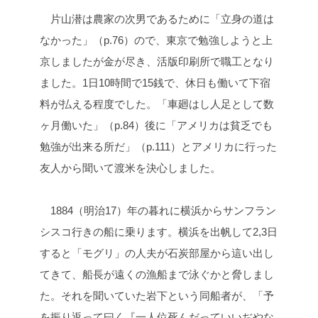
片山潜は農家の次男であるために「立身の道は
なかった」（p.76）ので、東京で勉強しようと上
京しましたが金が尽き、活版印刷所で職工となり
ました。1日10時間で15銭で、休日も働いて下宿
料が払える程度でした。「車廻はし人足として数
ヶ月働いた」（p.84）後に「アメリカは貧乏でも
勉強が出来る所だ」（p.111）とアメリカに行った
友人から聞いて渡米を決心しました。
1884（明治17）年の暮れに横浜からサンフラン
シスコ行きの船に乗ります。横浜を出帆して2,3日
すると「モグリ」の人夫が石炭部屋から這い出し
てきて、船長が遠くの漁船まで泳ぐかと脅しまし
た。それを聞いていた岩下という同船者が、「予
を振り返って曰く『一人位死んだっていいぢやな