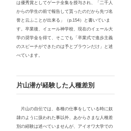
は優秀賞としてゲーテ全集を授与され、「二千人
からの学生の前で報告して貰ったのだから先づ名
誉と云ふことが出来る」（p.154）と書いていま
す。卒業後、イェール神学校、現在のイェール大
学の奨学金を得て、そこでも「卒業式で進歩主義
のスピーチができたのは予とブラウンだけ」と述
べています。
片山潜が経験した人種差別
片山の自伝では、各種の仕事をしている時に奴
隷のように扱われた事以外、あからさまな人種差
別の経験は述べていませんが、アイオワ大学での