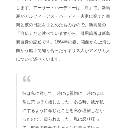
します。アーサー・ハーディーは「序」で、新島
襄がアルフィーアス・ハーディー夫妻に宛てた書
簡と彼の日記をまとめたものなので、新島襄の
「自伝」だと述べていますから、引用箇所は新島
襄自身の記述です。1864年の春、箱館から上海に
向かう船上で知り合ったイギリス人かアメリカ人
について述べています。
彼は私に対して、時には親切に、時には非
常に荒っぽく接しました。ある時、彼が私
にするように命じたことを私が理解しなか
ったので、殴られました。私は怒り狂っ
て、船倉の自分のキャビンに走って行っ