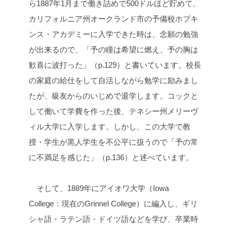
ら1887年1月まで働き詰めで500ドルほど貯めて、
カリフォルニア州オークランド市の予備校ホプキ
ンス・アカデミーに入学できた時は、念願の勉強
が出来るので、「予の瞳は希望に燃え、予の胸は
歓喜に波打った」（p.129）と書いています。校長
の家庭の給仕をして自活しながら勉学に励みまし
たが、級友からのいじめで退学します。コックと
して働いて学費を作った後、テネシー州メリーヴ
ィル大学に入学します。しかし、この大学で教
授・学生が黒人学生を不公平に扱うので「予の常
に不満足を感じた」（p.136）と述べています。
そして、1889年にアイオワ大学（Iowa
College：現在のGrinnel College）に編入し、ギリ
シャ語・ラテン語・ドイツ語などを学び、卒業時