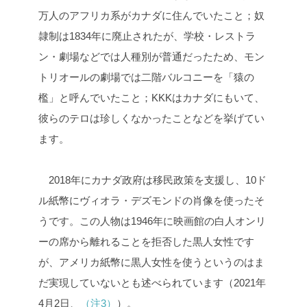
万人のアフリカ系がカナダに住んでいたこと；奴
隷制は1834年に廃止されたが、学校・レストラ
ン・劇場などでは人種別が普通だったため、モン
トリオールの劇場では二階バルコニーを「猿の
檻」と呼んでいたこと；KKKはカナダにもいて、
彼らのテロは珍しくなかったことなどを挙げてい
ます。
2018年にカナダ政府は移民政策を支援し、10ド
ル紙幣にヴィオラ・デズモンドの肖像を使ったそ
うです。この人物は1946年に映画館の白人オンリ
ーの席から離れることを拒否した黒人女性です
が、アメリカ紙幣に黒人女性を使うというのはま
だ実現していないとも述べられています（2021年
4月2日、
（注3）
）。