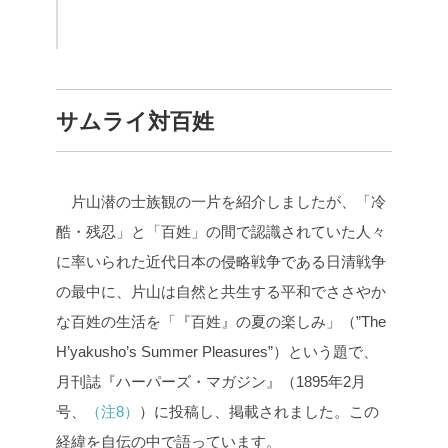
サムライ対百姓
片山潜の士族観の一片を紹介しましたが、「冷
酷・残忍」と「百姓」の間で認識されていた人々
に率いられた近代日本の侵略戦争である日清戦争
の最中に、片山は自然と共生する平和でささやか
な百姓の生活を「『百姓』の夏の楽しみ」（”The
H’yakusho’s Summer Pleasures”）という題で、
月刊誌『ハーパーズ・マガジン』（1895年2月
号、
（注8）
）に投稿し、掲載されました。この
経緯を自伝の中で語っています。