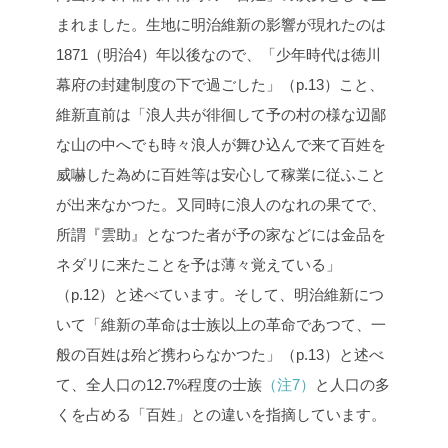
まれました。生地に明治維新の影響が現れたのは
1871（明治4）年以後なので、「少年時代は徳川
幕府の封建制度の下で過ごした」（p.13）こと、
維新直前は「浪人共が徘徊して予の村の様な辺鄙
な山の中へでも時々浪人が舞ひ込んで来て百姓を
威嚇した為めに百姓等は安心して稼業に従ふこと
が出来なかつた。又同時に浪人のなれの果てで、
所謂『雲助』となつた者が予の家などには金品を
ネダリに来たことを予は薄々覚えている」
（p.12）と述べています。そして、明治維新につ
いて「維新の革命は士族以上の革命であつて、一
般の百姓は殆ど携わらなかつた」（p.13）と述べ
て、全人口の12.7%程度の士族
（注7）
と人口の多
くを占める「百姓」との違いを指摘しています。