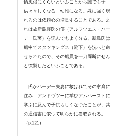
情風俗にくらいといふことから誰でも子
供々々しくなる。幼稚になる。殊に強く現
れるのは依頼心の増長することである。之
れは故新島襄氏の傳（アルフツエス・ハー
デー氏著）を読んでもよく分る。新島氏は
船中でスタツキングス（靴下）を洗へと命
ぜられたので、その船員を一刀両断にせん
と憤慨したといふことである。
氏がハーデー夫妻に救はれてその家庭に
住み、アンドヴツーに学びアムハーストに
学ぶに及んで子供らしくなつたことが、其
の通信書に依つて明らかに看取される。
（p.121）