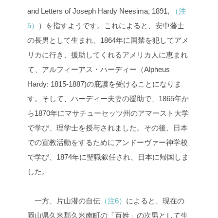
and Letters of Joseph Hardy Neesima, 1891,
（注
5）
）を指すようです。これによると、安中藩士
の長男として生まれ、1864年に国禁を犯してアメ
リカに行き、援助してくれるアメリカ人に恵まれ
て、アルフィーアス・ハーディー（Alpheus
Hardy: 1815-1887)の庇護を受けることになりま
す。そして、ハーディー夫妻の援助で、1865年か
ら1870年にマサチューセッツ州のアマースト大学
で学び、理学士を授与されました。その後、日本
での宣教活動をするためにアンドーヴァー神学校
で学び、1874年に聖職叙任され、日本に帰国しま
した。
一方、片山潜の自伝
（注6）
によると、現在の
岡山県久米郡久米南町の「百姓」の次男として生