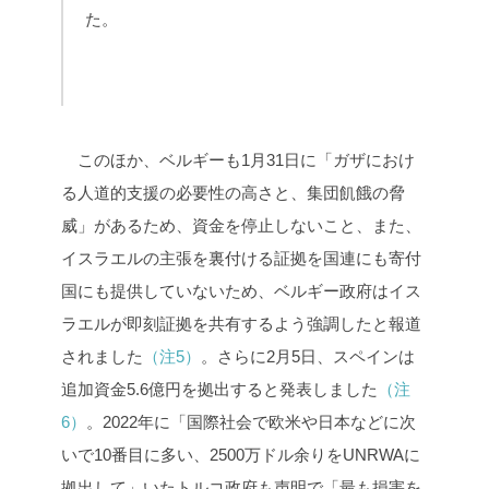
た。
このほか、ベルギーも1月31日に「ガザにおけ
る人道的支援の必要性の高さと、集団飢餓の脅
威」があるため、資金を停止しないこと、また、
イスラエルの主張を裏付ける証拠を国連にも寄付
国にも提供していないため、ベルギー政府はイス
ラエルが即刻証拠を共有するよう強調したと報道
されました
（注5）
。さらに2月5日、スペインは
追加資金5.6億円を拠出すると発表しました
（注
6）
。2022年に「国際社会で欧米や日本などに次
いで10番目に多い、2500万ドル余りをUNRWAに
拠出して」いたトルコ政府も声明で「最も損害を