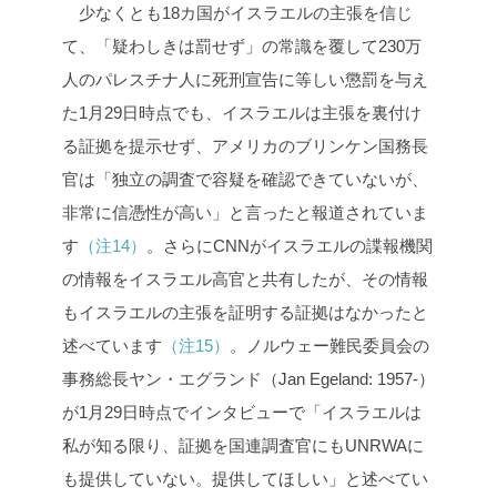
少なくとも18カ国がイスラエルの主張を信じ
て、「疑わしきは罰せず」の常識を覆して230万
人のパレスチナ人に死刑宣告に等しい懲罰を与え
た1月29日時点でも、イスラエルは主張を裏付け
る証拠を提示せず、アメリカのブリンケン国務長
官は「独立の調査で容疑を確認できていないが、
非常に信憑性が高い」と言ったと報道されていま
す
（注14）
。さらにCNNがイスラエルの諜報機関
の情報をイスラエル高官と共有したが、その情報
もイスラエルの主張を証明する証拠はなかったと
述べています
（注15）
。ノルウェー難民委員会の
事務総長ヤン・エグランド（Jan Egeland: 1957-）
が1月29日時点でインタビューで「イスラエルは
私が知る限り、証拠を国連調査官にもUNRWAに
も提供していない。提供してほしい」と述べてい