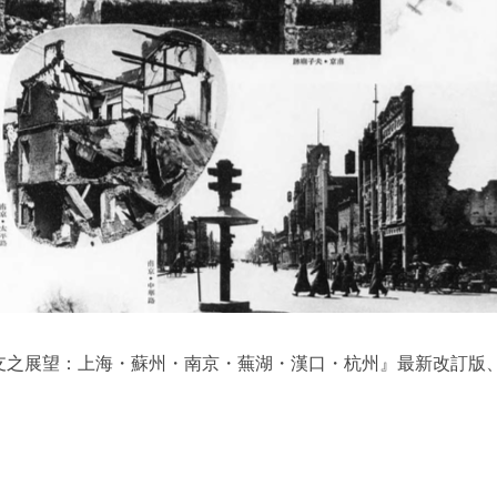
支之展望：上海・蘇州・南京・蕪湖・漢口・杭州』最新改訂版、1